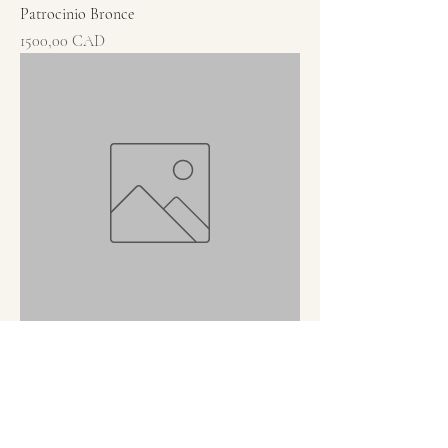
Patrocinio Bronce
Precio
1500,00 CAD
Patrocinio Plata
Precio
2500,00 CAD