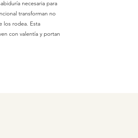
sabiduría necesaria para
tencional transforman no
e los rodea. Esta
ven con valentía y portan